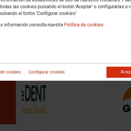
todas las cookies pulsando el botón 'Aceptar' o configurarlas o 
NAVARRA
ESPA�
pulsando el botón 'Configurar cookies'
Bocas Sanas
BUCA
s información consulta nuestra
Política de cookies
ados y
Descuentos según tratamiento. Primera
Descu
mpañas
visita gratuita. Ver documento adjunto.
tarifa 
án en
CCOO
a los f
hijos/
 de cookies
Configurar cookies
Acep