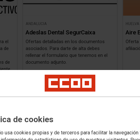
ANDALUCIA
HUELVA
Adeslas Dental SegurCaixa
Aire 
a el
Ofertas detalladas en los documentos
Oferta
ía de
asociados. Para darte de alta debes
afilia
rellenar el formulario que tenemos en el
es de
documento adjunto.
iente
s y
tas
tica de cookies
io usa cookies propias y de terceros para facilitar la navegación
 información de estadísticas de uso de nuestros visitantes. Pu