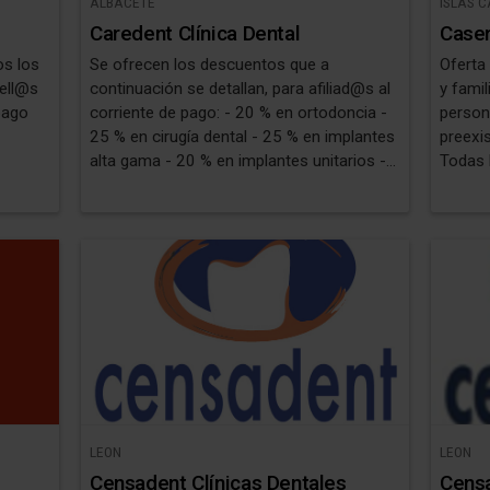
ALBACETE
ISLAS 
Caredent Clínica Dental
Caser
os los
Se ofrecen los descuentos que a
Oferta
uell@s
continuación se detallan, para afiliad@s al
y famil
pago
corriente de pago: - 20 % en ortodoncia -
person
25 % en cirugía dental - 25 % en implantes
preexi
alta gama - 20 % en implantes unitarios -
Todas 
25 % en estética dental - 25 % en
seguro
endodoncia - 25 % en periodoncia - 25 %
de des
en odontopediatría ( para hij@s de
dental
afiliad@s ) * Ofertas no acumulables con
otras que ofrezca la empresa
LEON
LEON
Censadent Clínicas Dentales
Censa