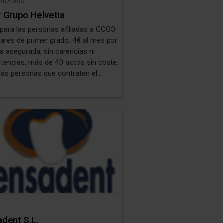
CANARIAS
 Grupo Helvetia
 para las personas afiliadas a CCOO
iares de primer grado: 4€ al mes por
a asegurada, sin carencias ni
stencias, más de 40 actos sin coste.
las personas que contraten el
 dental tienen de regalo el cheque
cuentos si acuden a las clínicas
es de CASER.
dent S.L.