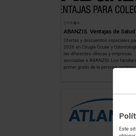
ESPA�A
ABANZIS. Ventajas de Salud
Ofertas y descuentos especiales par
2026 en Cirugía Ocular y Odontolog
las diferentes clínicas y empresas
asociadas a ABANZIS. Los familiar
primer grado de la persona pertenec
al colectivo (padres, hijos, hermano
pareja) también se benefician de es
ventajas...
Polí
Este sit
obtener