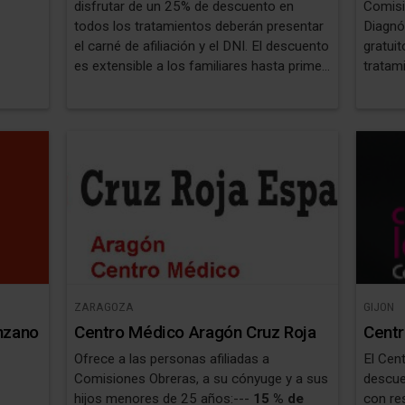
disfrutar de un 25% de descuento en
Comisio
todos los tratamientos deberán presentar
Diagnós
el carné de afiliación y el DNI. El descuento
gratuit
es extensible a los familiares hasta primer
tratam
grado de consanguinidad. También
descu
disfrutarán de una hora de aparcamiento
**
15%
gratuito en el Parking de San Juan de la
ortodo
Cruz o en el Parking de la Avenida de
resto 
Andalucía.
urgenc
periodo
tratam
hasta
ZARAGOZA
GIJON
nzano
Centro Médico Aragón Cruz Roja
Centr
Ofrece a las personas afiliadas a
El Cen
Comisiones Obreras, a su cónyuge y a sus
descue
hijos menores de 25 años:---
15 % de
con re