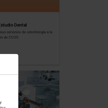
Estudio Dental
 sus servicios de odontología a la
ción de CCOO:
 y
edes