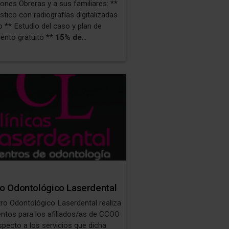
nes Obreras y a sus familiares: **
tico con radiografías digitalizadas
o ** Estudio del caso y plan de
iento gratuito **
15% de
ento
en implantes y coronas
 de descuento
en el montaje de
ncia **
10% de descuento
en el
de tratamientos **Consulta de
ia bucodental gratuita ** Estudio
ntal gratuito, incluido en el
iento periodontal ** Financiación
 24 meses
o Odontológico Laserdental
tro Odontológico Laserdental realiza
ntos para los afiliados/as de CCOO
specto a los servicios que dicha