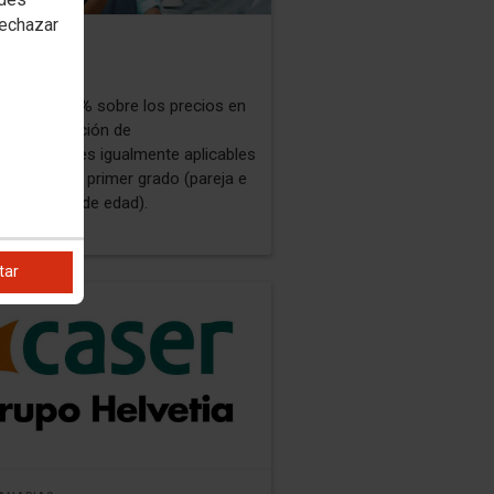
rechazar
A
LIA
ento del 5%
sobre los precios en
para la afiliación de
. Condiciones igualmente aplicables
amiliares de primer grado (pareja e
as menores de edad).
tar