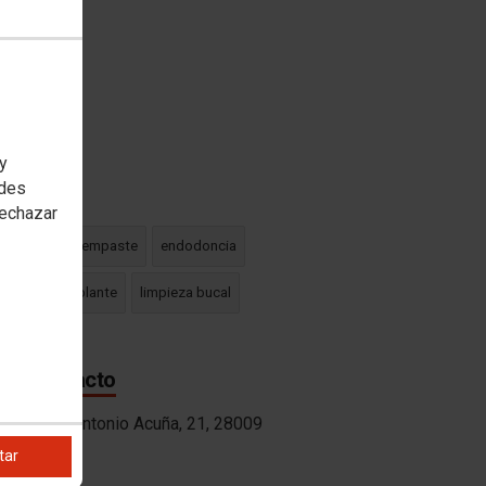
oría(s)
logía
 y
edes
etado en
rechazar
dentista
empaste
endodoncia
 dental
implante
limpieza bucal
 de contacto
ón:
Calle Antonio Acuña, 21, 28009
tar
no: