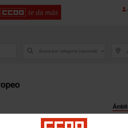
A
ropeo
Ámbito
MADRI