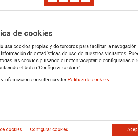
Categ
Odonto
tica de cookies
io usa cookies propias y de terceros para facilitar la navegación
 información de estadísticas de uso de nuestros visitantes. Pu
Etiqu
todas las cookies pulsando el botón 'Aceptar' o configurarlas o 
pulsando el botón 'Configurar cookies'
boca
s información consulta nuestra
Política de cookies
higiene
y familiares. 24 prestaciones gratuitas.
Datos
n 12 meses sin intereses
Direcci
Madrid
 de cookies
Configurar cookies
Acep
Teléfo