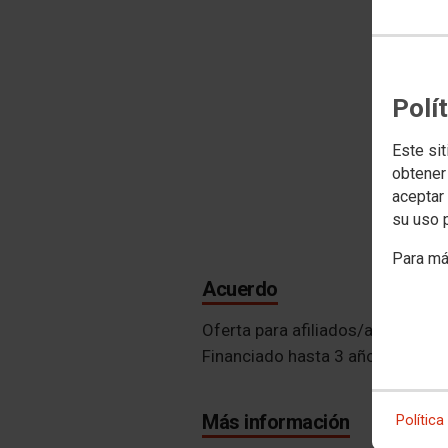
Polí
Este sit
obtener
aceptar 
su uso 
Para má
Acuerdo
Oferta para afiliados/as a CCOO 
Financiado hasta 3 años. Pago e
Más información
Política