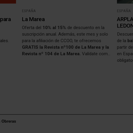
ESPAÑA
ESPAÑA
 para
La Marea
ARPLA
LEDO
Oferta del
10% al 15%
de descuento en la
suscripción anual. Además, este mes y solo
Descuen
cales.
para la afiliación de CCOO, te ofrecemos
de la
ba
GRATIS la Revista nº100 de La Marea y la
partir d
Revista nº 104 de La Marea.
Valídate como
en Espa
persona afiliada en
Consigue tu código o
obligat
enlace exclusivo
para obtener el link y poder
V16 con
descargarte estas revistas.
triángu
s Obreras