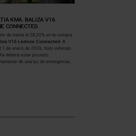
TIA KMA. BALIZA V16
NE CONNECTED
to de hasta el 28,20% en la compra
liza V16 Ledone Connected
. A
el 1 de enero de 2026, todo vehículo
ña deberá estar provisto
oriamente de una luz de emergencia
ectada, reemplazando a los
los de emergencia.