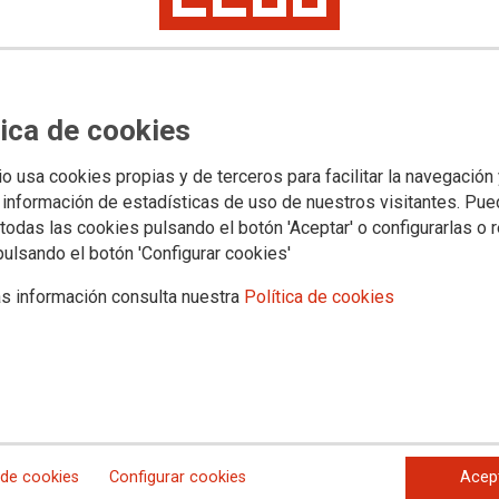
Categ
Asesora
tica de cookies
io usa cookies propias y de terceros para facilitar la navegación
Etiqu
 información de estadísticas de uso de nuestros visitantes. Pu
todas las cookies pulsando el botón 'Aceptar' o configurarlas o 
pulsando el botón 'Configurar cookies'
abogad
s información consulta nuestra
Política de cookies
derech
letrado
rvicios jurídicos y de mediación familiar que
Datos
 de cookies
Configurar cookies
Acep
Direcci