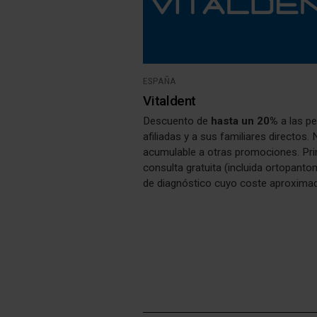
ESPAÑA
Vitaldent
Descuento de
hasta un 20%
a las p
afiliadas y a sus familiares directos.
acumulable a otras promociones. Pr
consulta gratuita (incluida ortopant
de diagnóstico cuyo coste aproxima
asciende a 120€). Asesoramiento ne
para poder obtener financiación para 
realización de sus tratamientos. Ad
tienes derecho a las Prestaciones Gr
de Mi Vitaldent (ver
"Documentos
asociados"
)