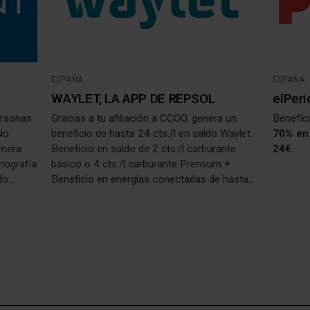
ESPAÑA
ESPAÑA
WAYLET, LA APP DE REPSOL
elPeri
ersonas
Gracias a tu afiliación a CCOO, genera un
Benefíc
 No
beneficio de hasta 24 cts./l en saldo Waylet:
70% en 
imera
Beneficio en saldo de 2 cts./l carburante
24€.
omografía
básico o 4 cts./l carburante Premium +
do
Beneficio en energías conectadas de hasta
cesario
20 cts./l Limitado a 2.000 litros usuario año.
la
emás,
atuitas