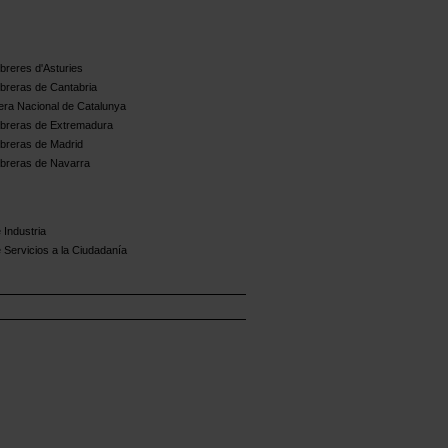
reres d'Asturies
breras de Cantabria
ra Nacional de Catalunya
breras de Extremadura
breras de Madrid
breras de Navarra
 Industria
 Servicios a la Ciudadanía