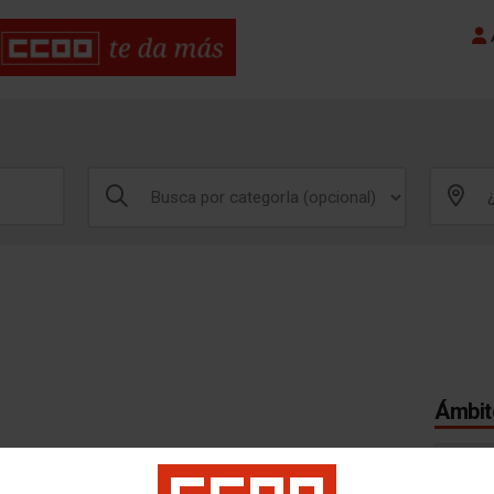
A
Ámbito
MADRI