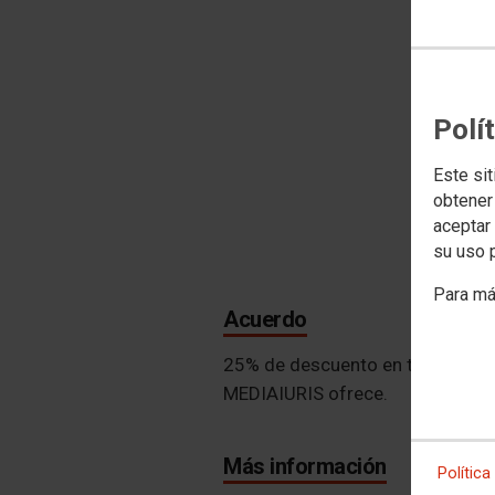
Polí
Este sit
obtener
aceptar 
su uso 
Para má
Acuerdo
25% de descuento en todos los se
MEDIAIURIS ofrece.
Más información
Política