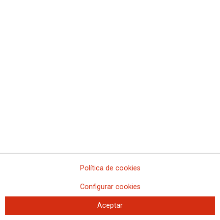
MADRID
Basilea Abogados
Sin costes iniciales para la afiliación a CCOO y familiares en
primer grado. Primera consulta gratuita (para las personas
no afiliadas la primera consulta cuesta 5 €). Aplicamos un
20% de descuento sobre nuestros honorarios. Pago
aplazado sin intereses.
Política de cookies
Configurar cookies
Aceptar