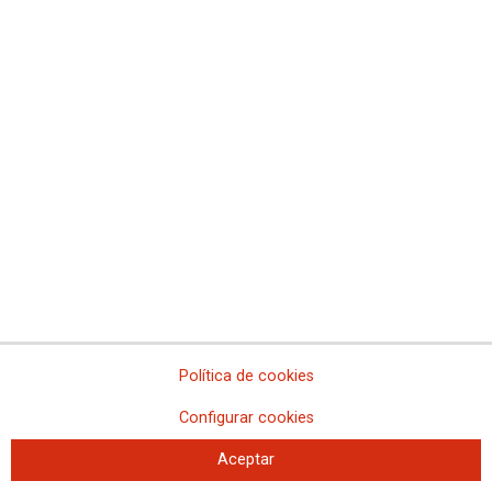
MADRID
Basilea Abogados
Sin costes iniciales para la afiliación a CCOO y familiares en
primer grado. Primera consulta gratuita (para las personas
no afiliadas la primera consulta cuesta 5 €). Aplicamos un
20% de descuento sobre nuestros honorarios. Pago
aplazado sin intereses.
Política de cookies
Configurar cookies
Aceptar