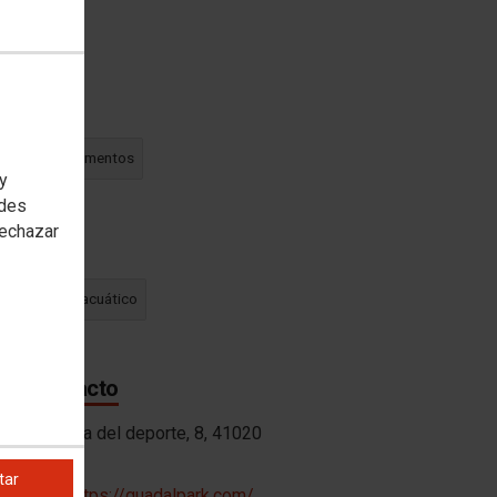
oría(s)
s temáticos
fantil y campamentos
 y
edes
rechazar
etado en
ón
parque acuático
 de contacto
ón:
Avenida del deporte, 8, 41020
tar
ión web:
https://guadalpark.com/