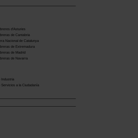
reres d'Asturies
breras de Cantabria
ra Nacional de Catalunya
breras de Extremadura
breras de Madrid
breras de Navarra
 Industria
 Servicios a la Ciudadanía