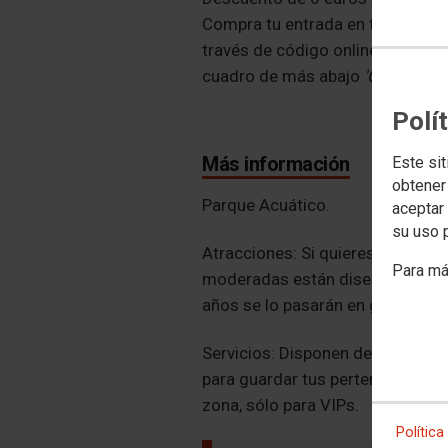
Compra tu entrada en taquilla m
través de código online que obti
cuadro de más abajo
'Consigue 
Polí
Más información
Este sit
obtener
Parque Acuático.
aceptar 
su uso 
Atracciones: Si quieres adrenali
Para má
moderadas están diseñadas para
años se lo pasarán en grande en l
Servicios: Disponen de tumbonas 
para guardar tus pertenencias y a
zona, sólo para VIPs.
Política