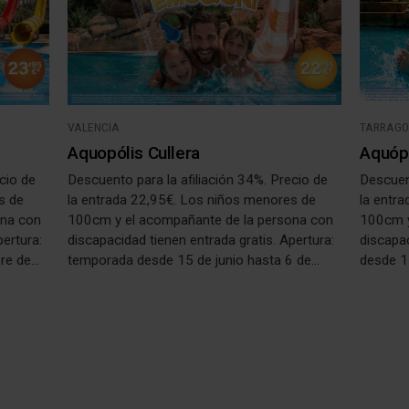
VALENCIA
TARRAG
Aquopólis Cullera
Aquóp
cio de
Descuento para la afiliación 34%. Precio de
Descuent
s de
la entrada 22,95€. Los niños menores de
la entr
ona con
100cm y el acompañante de la persona con
100cm y
pertura:
discapacidad tienen entrada gratis. Apertura:
discapac
bre de
temporada desde 15 de junio hasta 6 de
desde 1
septiembre de 2026.
2026.