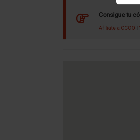
Consigue tu có
Afíliate a CCOO
|