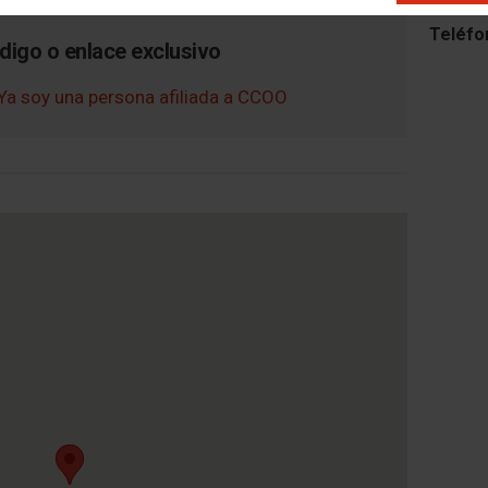
Teléfo
digo o enlace exclusivo
Ya soy una persona afiliada a CCOO