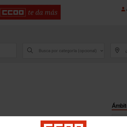
A
Ámbito
SEVILL
ada general para afiliado/a y tres acompañantes.