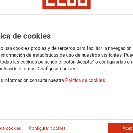
ostrando el
certificado de afiliación.
o bien a
enes al logarte como persona afiliada en en
Categ
tu código de descuento o enlace exclusivo'
Parque
tica de cookies
Ocio in
io usa cookies propias y de terceros para facilitar la navegación
 información de estadísticas de uso de nuestros visitantes. Pu
todas las cookies pulsando el botón 'Aceptar' o configurarlas o 
Etiqu
pulsando el botón 'Configurar cookies'
na, móntate en las de Alta Emoción. Las
s información consulta nuestra
Política de cookies
diversi
 los amantes de la diversión. Los menores de 10
a Zona Infantil.
Datos
gratis en todo el parque, servicio de consigna
lquiler de flotadores si quieres evitar colas. Y una
Direcci
Sevilla
 de cookies
Configurar cookies
Acep
Direcc