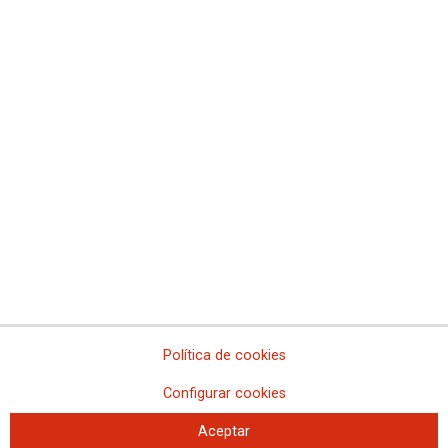
Comisiones Obreras de Madrid
Comisiones Obreras de Melilla
Comisiones Obreras de la Región de Murcia
Comisiones Obreras de Navarra
Comissions Obreres del Paìs Valenciá
Federaciones
Comisiones Obreras del Hábitat
Federación de Enseñanza
Federación de Industria
Federación de Pensionistas
Federación de Sanidad y Sectores Sociosanitarios
Federación de Servicios a la Ciudadanía
Federación de Servicios
Política de cookies
Configurar cookies
Aceptar