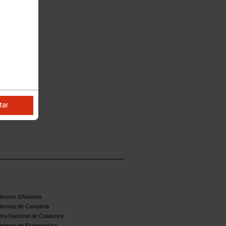
tar
reres d'Asturies
breras de Cantabria
ra Nacional de Catalunya
breras de Extremadura