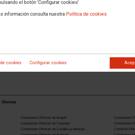
pulsando el botón 'Configurar cookies'
s información consulta nuestra
Política de cookies
 de cookies
Configurar cookies
Acep
s Obreras
Comisiones Obreras de Aragón
Comisiones Ob
Comisiones Obreras de Canarias
Comisiones O
Comisiones Obreras de Castilla-La Mancha
Comissió Obre
Comisiones Obreras de Euskadi
Comisiones O