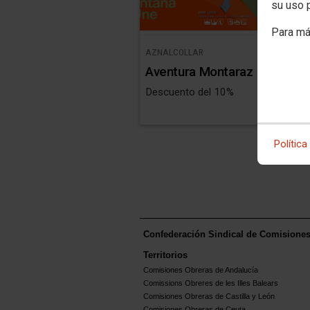
su uso 
Para má
AZNALCOLLAR
Aventura Montaraz
Descuento del 10%
Política
Confederación Sindical de Comisione
Territorios
Comisiones Obreras de Andalucía
Comissions Obreres de les Illes Balears
Comisiones Obreras de Castilla y León
Comisiones Obreras de Ceuta