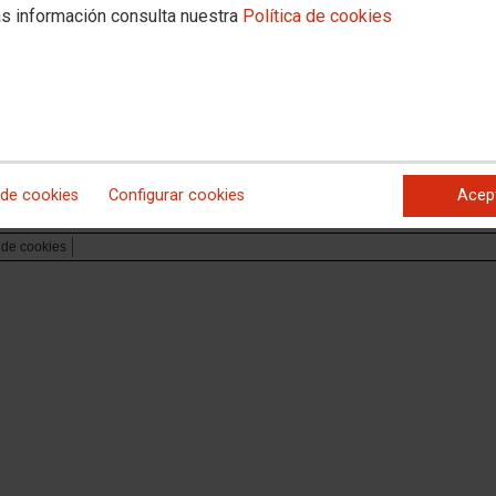
Comisiones Obreras de Canarias
Comisiones O
s información consulta nuestra
Política de cookies
Comisiones Obreras de Castilla-La Mancha
Comissió Obre
Comisiones Obreras de Euskadi
Comisiones O
cia
Comisiones Obreras de La Rioja
Comisiones O
Comisiones Obreras de la Región de Murcia
Comisiones O
Federación de Enseñanza
Federación de
Federación de Sanidad y Sectores Sociosanitarios
Federación de
 de cookies
Configurar cookies
Acep
a de cookies