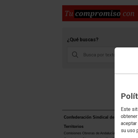
¿Qué buscas?
Polí
Este sit
obtener
Confederación Sindical de Comisione
aceptar 
Territorios
su uso 
Comisiones Obreras de Andalucía