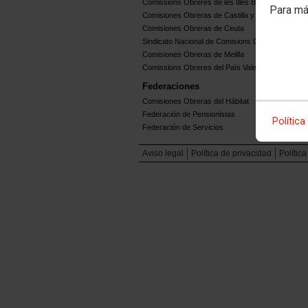
Comissions Obreres de les Illes Balears
Para má
Comisiones Obreras de Castilla y León
Comisiones Obreras de Ceuta
Sindicato Nacional de Comisions Obreiras de Gali
Comisiones Obreras de Melilla
Comissions Obreres del Paìs Valenciá
Federaciones
Comisiones Obreras del Hábitat
Federación de Pensionistas
Política
Federación de Servicios
Aviso legal
Política de privacidad
Polític