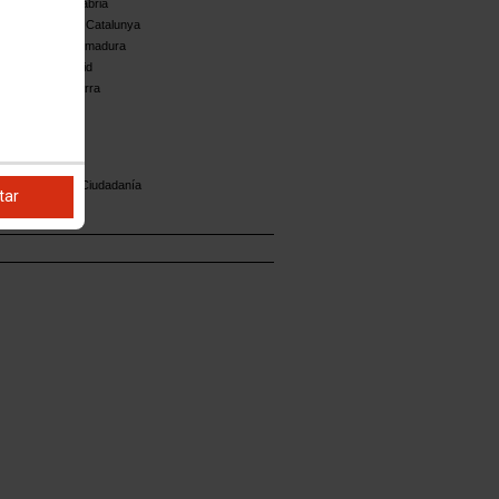
breras de Cantabria
ra Nacional de Catalunya
breras de Extremadura
breras de Madrid
breras de Navarra
 Industria
 Servicios a la Ciudadanía
tar