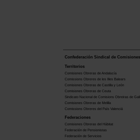
saludables y contribuir al bienestar fí
emocional y personal. A través de u
disponible para Android y iPhone, ten
acceso a contenidos, recursos y act
relacionados con:
Confederación Sindical de Comisione
Territorios
Comisiones Obreras de Andalucía
Comissions Obreres de les Illes Balears
Comisiones Obreras de Castilla y León
Comisiones Obreras de Ceuta
Sindicato Nacional de Comisions Obreiras de Gali
Comisiones Obreras de Melilla
Comissions Obreres del Paìs Valenciá
Federaciones
Comisiones Obreras del Hábitat
Federación de Pensionistas
Federación de Servicios