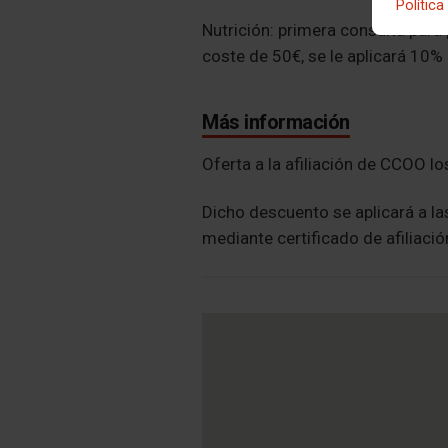
Política
Nutrición: primera consulta para
coste de 50€, se le aplicará 10
Más información
Oferta a la afiliación de CCOO los
Dicho descuento se aplicará a la
mediante certificado de afiliació