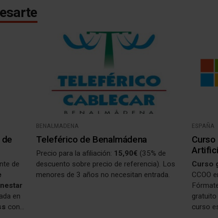
esarte
BENALMADENA
ESPAÑA
 de
Teleférico de Benalmádena
Curso 
Artifi
Precio para la afiliación:
15,90€
(35% de
ente de
descuento sobre precio de referencia). Los
Curso g
e
menores de 3 años no necesitan entrada.
CCOO en
nestar
Fórmate
lada en
gratuito
ss
con
curso es
da