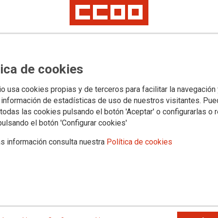
Categ
Ortoped
tica de cookies
Etiqu
io usa cookies propias y de terceros para facilitar la navegación
 información de estadísticas de uso de nuestros visitantes. Pu
fisioter
todas las cookies pulsando el botón 'Aceptar' o configurarlas o 
pulsando el botón 'Configurar cookies'
s información consulta nuestra
Política de cookies
Datos
coste de 35€, se le aplica 10% descuento. Sesión
Direcci
le aplica 10% de descuento.
41927 M
Direcc
 de 25€ se le aplicará 20% de descuento, estudio
e le aplicará descuento de 20%.
Correo