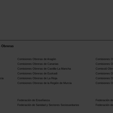
sico,
na
APP
drás
ividades
s Obreras
Comisiones Obreras de Aragón
Comisiones Ob
Comisiones Obreras de Canarias
Comisiones O
Comisiones Obreras de Castilla-La Mancha
Comissió Obre
Comisiones Obreras de Euskadi
Comisiones O
cia
Comisiones Obreras de La Rioja
Comisiones O
Comisiones Obreras de la Región de Murcia
Comisiones O
Federación de Enseñanza
Federación de
Federación de Sanidad y Sectores Sociosanitarios
Federación de