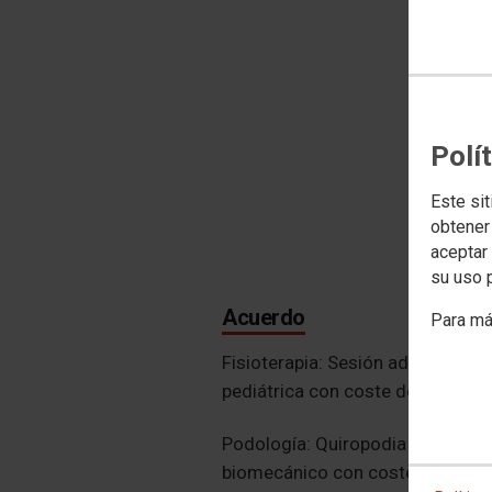
Polí
Este sit
obtener
aceptar 
su uso 
Acuerdo
Para má
Fisioterapia: Sesión adulto con 
pediátrica con coste de 40€, se 
Podología: Quiropodia con coste
biomecánico con coste de 50€, s