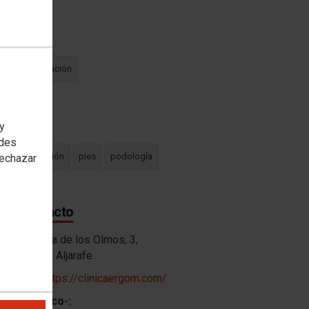
oría(s)
ia y rehabilitación
etado en
 y
edes
apia
nutrición
pies
podología
rechazar
 de contacto
ón:
Avenida de los Olmos, 3,
airena del Aljarafe
ión web:
https://clinicaergom.com/
 electrónico-: