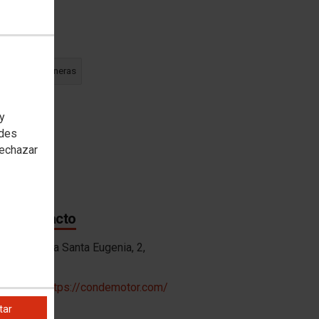
oría(s)
ión y gasolineras
 y
etado en
edes
rechazar
o
 de contacto
ón:
Avenida Santa Eugenia, 2,
Madrid
ión web:
https://condemotor.com/
tar
no: