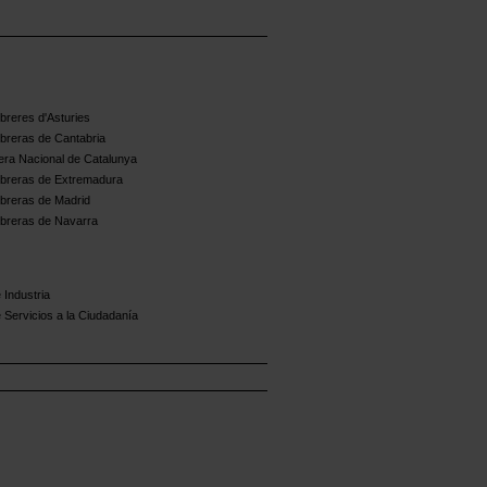
reres d'Asturies
breras de Cantabria
ra Nacional de Catalunya
breras de Extremadura
breras de Madrid
breras de Navarra
 Industria
 Servicios a la Ciudadanía