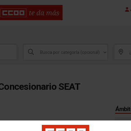
A
Concesionario SEAT
Ámbito
MADRI