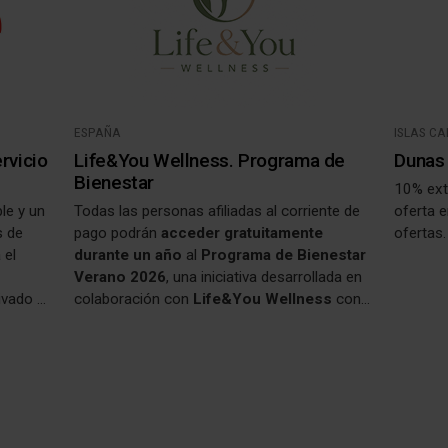
ESPAÑA
ISLAS C
rvicio
Life&You Wellness. Programa de
Dunas 
Bienestar
10% ext
le y un
Todas las personas afiliadas al corriente de
oferta 
s de
pago podrán
acceder gratuitamente
ofertas.
 el
durante un año
al
Programa de Bienestar
Verano 2026
, una iniciativa desarrollada en
ivado o
colaboración con
Life&You Wellness
con
cts/l
el objetivo de promover hábitos de vida
saludables y contribuir al bienestar físico,
emocional y personal. A través de una
APP
disponible para Android y iPhone, tendrás
acceso a contenidos, recursos y actividades
relacionados con: