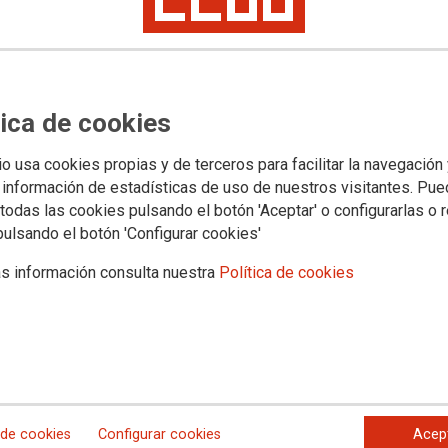
Categ
Automoc
tica de cookies
io usa cookies propias y de terceros para facilitar la navegación
Etiqu
 información de estadísticas de uso de nuestros visitantes. Pu
todas las cookies pulsando el botón 'Aceptar' o configurarlas o 
vehícul
pulsando el botón 'Configurar cookies'
s información consulta nuestra
Política de cookies
Datos
de la marca Seat. Descuentos en la compra de
Direcci
28031 
Direcc
asta 10 años sin entrada
 de cookies
Configurar cookies
Acep
Teléfo