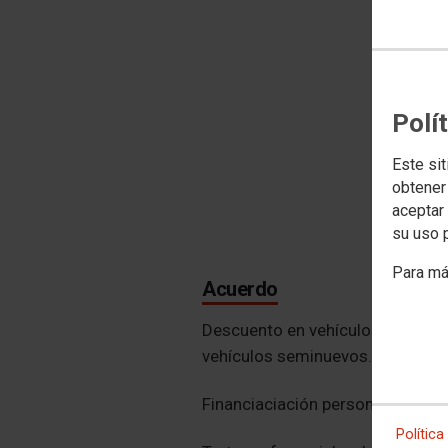
Polí
Este sit
obtener
aceptar 
su uso 
Para má
Acuerdo
Descuento en vehículos nuevos 
vehículos seminuevos.
Financiaciación personalizada h
Política