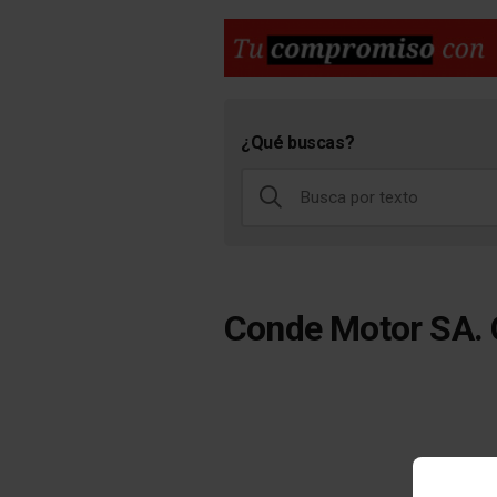
¿Qué buscas?
Conde Motor SA. 