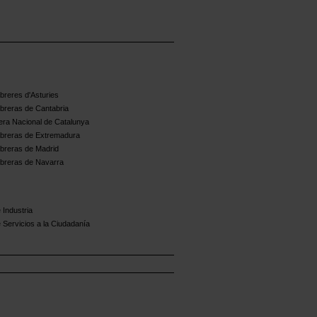
reres d'Asturies
breras de Cantabria
ra Nacional de Catalunya
breras de Extremadura
breras de Madrid
breras de Navarra
 Industria
 Servicios a la Ciudadanía