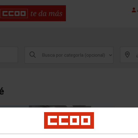
A
é
Ámbito
SEVILL