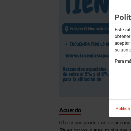
Polí
Este sit
obtener
aceptar 
su uso 
Para má
Política
Acuerdo
Oferta sus productos de puericul
5%
en carros, cunas, minicunas, 