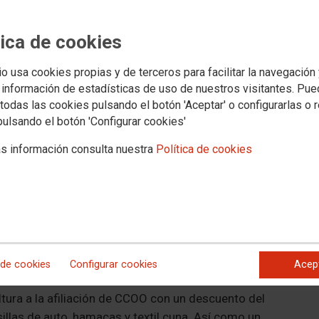
Categ
tica de cookies
Viviend
io usa cookies propias y de terceros para facilitar la navegación
 información de estadísticas de uso de nuestros visitantes. Pu
todas las cookies pulsando el botón 'Aceptar' o configurarlas o 
pulsando el botón 'Configurar cookies'
Datos
s información consulta nuestra
Política de cookies
Direcci
Sevilla
Direcc
https:/
Teléfo
Teléfo
 de cookies
Configurar cookies
Acep
tura a la afiliación de CCOO con un descuento del
sillas de auto, hamacas y textil cuna. Así como un