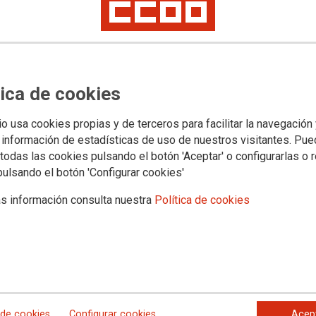
Categ
Automoc
tica de cookies
io usa cookies propias y de terceros para facilitar la navegación
Etiqu
 información de estadísticas de uso de nuestros visitantes. Pu
todas las cookies pulsando el botón 'Aceptar' o configurarlas o 
vehícul
pulsando el botón 'Configurar cookies'
s información consulta nuestra
Política de cookies
Datos
icos, una alineación (convergencia) gratuita.
os, una alineación al 50% o mano de obra gratis
filtros.
 de cookies
Configurar cookies
Acep