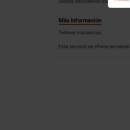
Dichos descuentos son compatib
Más información
Telleres mecánicos
Este servicio se ofrece en vario