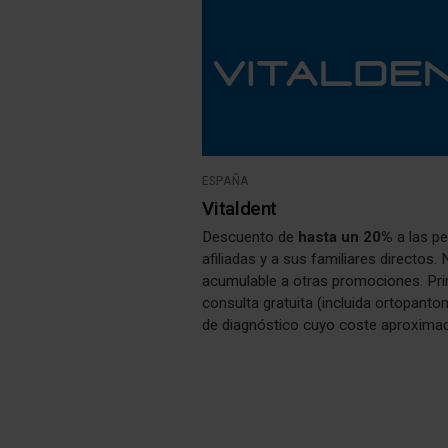
ESPAÑA
Vitaldent
Descuento de
hasta un 20%
a las p
afiliadas y a sus familiares directos.
acumulable a otras promociones. Pr
consulta gratuita (incluida ortopant
de diagnóstico cuyo coste aproxima
asciende a 120€). Asesoramiento ne
para poder obtener financiación para 
realización de sus tratamientos. Ad
tienes derecho a las Prestaciones Gr
de Mi Vitaldent (ver
"Documentos