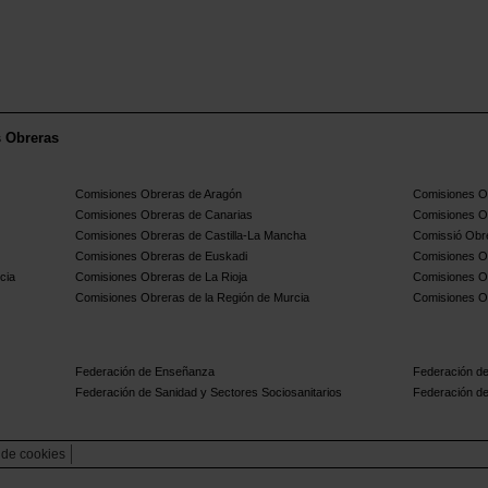
poder ver la
grabación
de la sesión, valídate
como persona afiliada en el recuadro de más
abajo "Consigue tu código o enlace
exclusivo" para acceder al enlace.
s Obreras
Comisiones Obreras de Aragón
Comisiones Ob
Comisiones Obreras de Canarias
Comisiones O
Comisiones Obreras de Castilla-La Mancha
Comissió Obre
Comisiones Obreras de Euskadi
Comisiones O
cia
Comisiones Obreras de La Rioja
Comisiones O
Comisiones Obreras de la Región de Murcia
Comisiones O
Federación de Enseñanza
Federación de
Federación de Sanidad y Sectores Sociosanitarios
Federación de
a de cookies