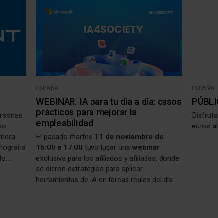
ESPAÑA
ESPAÑA
WEBINAR. IA para tu día a día: casos
PÚBLI
prácticos para mejorar la
ersonas
Disfruta
empleabilidad
 No
euros al
imera
El pasado martes
11 de noviembre de
omografía
16:00 a 17:00
tuvo lugar una
webinar
do
exclusiva para los afiliados y afiliadas, donde
cesario
se dieron estrategias para aplicar
la
herramientas de IA en tareas reales del día a
emás,
día para ganar tiempo, mejorar el curriculum
atuitas
(CV) y potenciar la empleabilidad, sea cual
sea el sector o nivel de experiencia. Para