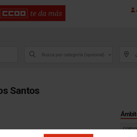
A
os Santos
Ámbito
CORDO