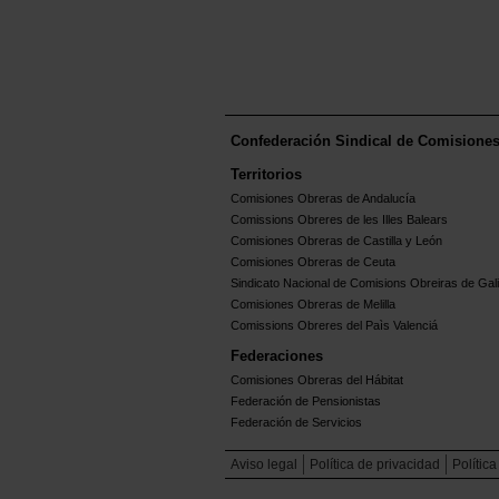
asociados"
)
Confederación Sindical de Comisione
Territorios
Comisiones Obreras de Andalucía
Comissions Obreres de les Illes Balears
Comisiones Obreras de Castilla y León
Comisiones Obreras de Ceuta
Sindicato Nacional de Comisions Obreiras de Gali
Comisiones Obreras de Melilla
Comissions Obreres del Paìs Valenciá
Federaciones
Comisiones Obreras del Hábitat
Federación de Pensionistas
Federación de Servicios
Aviso legal
Política de privacidad
Polític