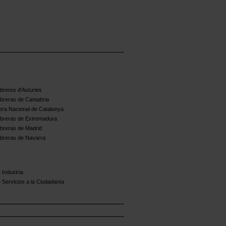
reres d'Asturies
breras de Cantabria
ra Nacional de Catalunya
breras de Extremadura
breras de Madrid
breras de Navarra
 Industria
 Servicios a la Ciudadanía