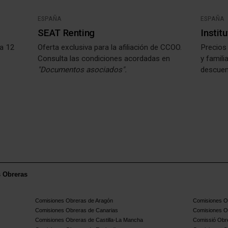
ESPAÑA
ESPAÑA
SEAT Renting
Instit
ta 12
Oferta exclusiva para la afiliación de CCOO.
Precios 
Consulta las condiciones acordadas en
y famil
"Documentos asociados".
descuen
s Obreras
Comisiones Obreras de Aragón
Comisiones Ob
Comisiones Obreras de Canarias
Comisiones O
Comisiones Obreras de Castilla-La Mancha
Comissió Obre