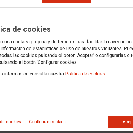
Categ
tica de cookies
Automoc
io usa cookies propias y de terceros para facilitar la navegación
 información de estadísticas de uso de nuestros visitantes. Pu
Etiqu
todas las cookies pulsando el botón 'Aceptar' o configurarlas o 
pulsando el botón 'Configurar cookies'
vehícul
s información consulta nuestra
Política de cookies
Datos
ecánico a las personas afiliadas a CCOO con un
Direcci
.
23740 A
Teléfo
 de cookies
Configurar cookies
Acep