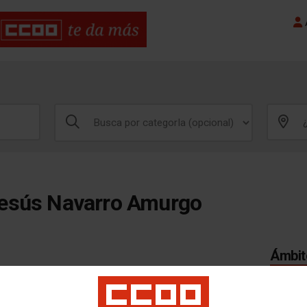
A
Jesús Navarro Amurgo
Ámbito
ANDUJ