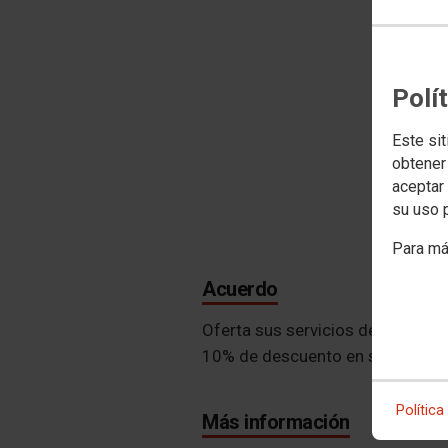
Polí
Este sit
obtener
aceptar 
su uso 
Para má
Acuerdo
Oferta sus servicios de taller m
10% de descuento en sus tarifas
Política
Más información