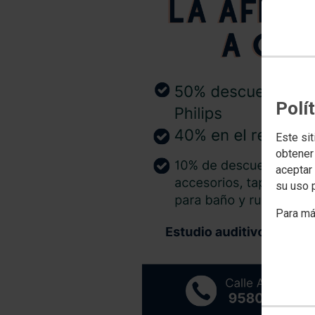
Polí
Este sit
obtener
aceptar 
su uso 
Para má