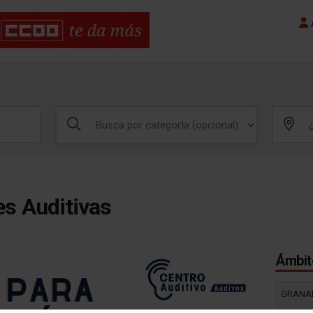
A
es Auditivas
Ámbito
GRANA