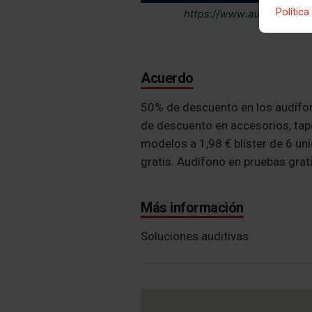
Política
Acuerdo
50% de descuento en los audífo
de descuento en accesorios, tapo
modelos a 1,98 € blíster de 6 un
gratis. Audífono en pruebas grati
Más información
Soluciones auditivas