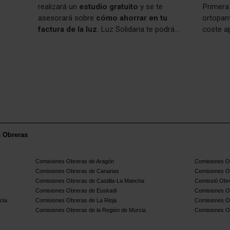
realizará un
estudio gratuito
y se te
Primera 
asesorará sobre
cómo ahorrar en tu
ortopan
factura de la luz
. Luz Solidaria te podrá
coste a
ofertar, si lo deseas, la tarifa más baja de
acumula
todas las posibles con las que trabajan
Asesora
(equivalente al precio que ofrecen a
meses s
entidades sociales), sin límite de contratos
por persona afiliada y sin permanencia ni
obligación de firmar ningún tipo de servicio
adicional.
s Obreras
Comisiones Obreras de Aragón
Comisiones Ob
Comisiones Obreras de Canarias
Comisiones O
Comisiones Obreras de Castilla-La Mancha
Comissió Obre
Comisiones Obreras de Euskadi
Comisiones O
cia
Comisiones Obreras de La Rioja
Comisiones O
Comisiones Obreras de la Región de Murcia
Comisiones O