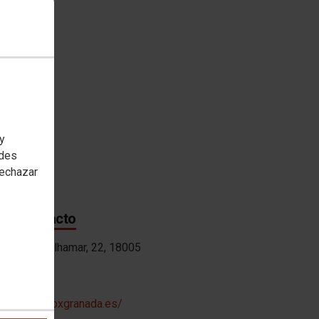
oría(s)
n y lenguaje
etado en
 y
edes
rechazar
 de contacto
ón:
Calle Alhamar, 22, 18005
a
ión web:
/www.audivoxgranada.es/