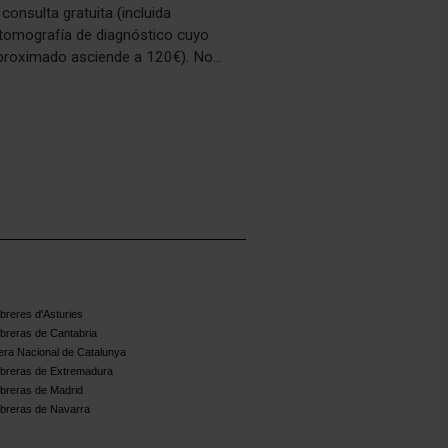
consulta gratuita (incluida
tomografía de diagnóstico cuyo
proximado asciende a 120€). No
ble a otras promociones.
miento para financiación hasta doce
in intereses y hasta 5 años.
reres d'Asturies
breras de Cantabria
ra Nacional de Catalunya
breras de Extremadura
breras de Madrid
breras de Navarra