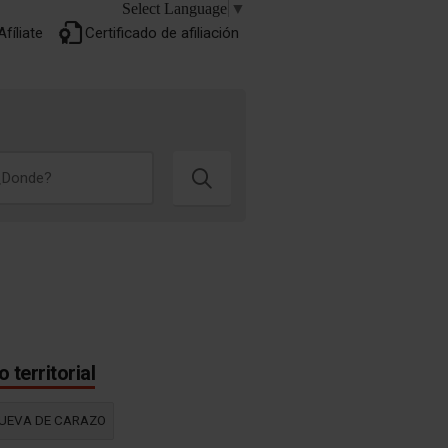
Select Language
▼
Lorem ipsum
fíliate
Certificado de afiliación
 territorial
UEVA DE CARAZO