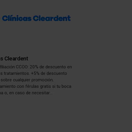
as Cleardent
afiliación CCOO: 20% de descuento en
os tratamientos. +5% de descuento
 sobre cualquier promoción.
amiento con férulas gratis si tu boca
na o, en caso de necesitar
nto previo, una vez realizado éste.
ntajas son extensibles a familiares
.