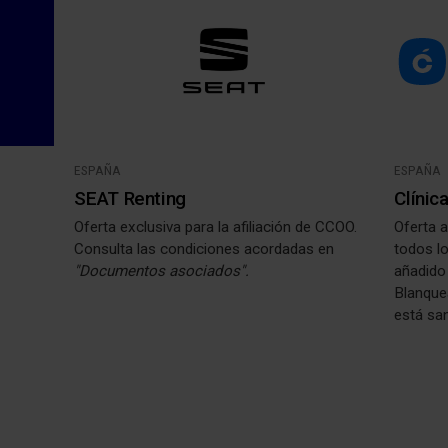
ESPAÑA
ESPAÑA
SEAT Renting
Clínic
Oferta exclusiva para la afiliación de CCOO.
Oferta 
Consulta las condiciones acordadas en
todos l
"Documentos asociados".
añadido
Blanque
está sa
tratamie
Estas ve
directos