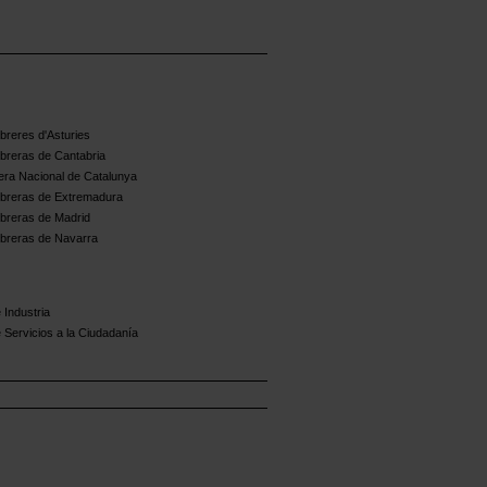
reres d'Asturies
breras de Cantabria
ra Nacional de Catalunya
breras de Extremadura
breras de Madrid
breras de Navarra
 Industria
 Servicios a la Ciudadanía