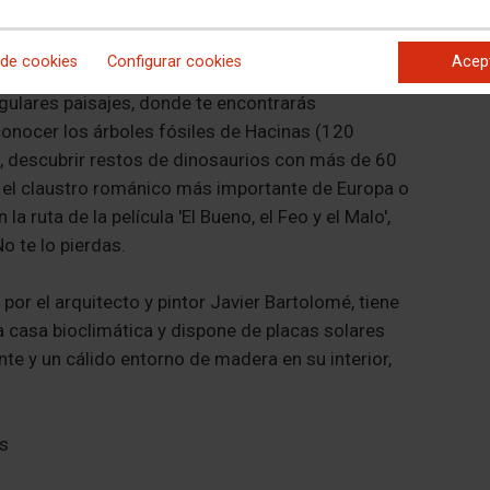
Correo
arazo, a 11 kilómetros del Monasterio de Santo
agusti
a casa rural La Morera de Agustina, en Villanueva
 de cookies
Configurar cookies
Acep
Teléfo
onde contemplar toda la sierra de la Demanda y un
gulares paisajes, donde te encontrarás
nocer los árboles fósiles de Hacinas (120
, descubrir restos de dinosaurios con más de 60
os el claustro románico más importante de Europa o
a ruta de la película 'El Bueno, el Feo y el Malo',
o te lo pierdas.
or el arquitecto y pintor Javier Bartolomé, tiene
a casa bioclimática y dispone de placas solares
ante y un cálido entorno de madera en su interior,
as