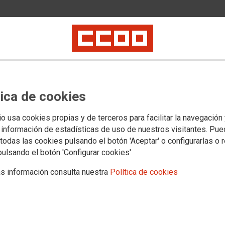
Categ
Alojami
Etiqu
tica de cookies
alquiler
io usa cookies propias y de terceros para facilitar la navegación
 información de estadísticas de uso de nuestros visitantes. Pu
todas las cookies pulsando el botón 'Aceptar' o configurarlas o 
pulsando el botón 'Configurar cookies'
Datos
obre los precios habituales. Sólo tienen que
s información consulta nuestra
Política de cookies
Direcci
a, que son afiliados.
Villanu
Direcc
http://w