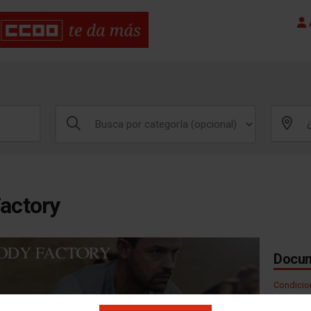
A
actory
Docum
Condicion