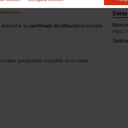
actory.es
Datos
Direcc
 presentar tu
certificado de afiliación
disponible
https:/
Teléfo
s locales que puedes consultar en el mapa: