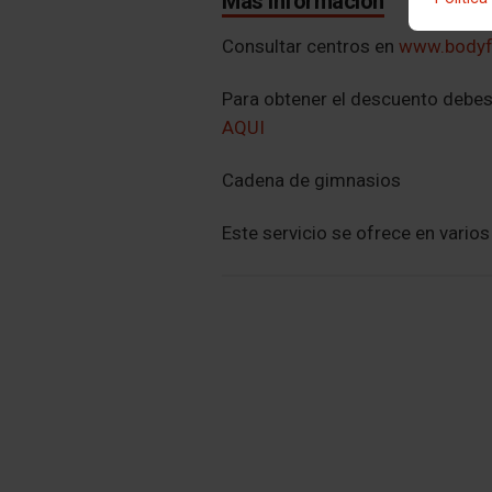
Más información
Consultar centros en
www.bodyf
Para obtener el descuento debes
AQUI
Cadena de gimnasios
Este servicio se ofrece en vario