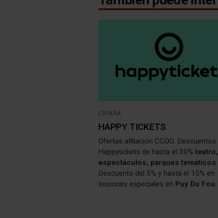
ESPAÑA
HAPPY TICKETS
Ofertas afiliación CCOO. Descuentos
Happytickets de hasta el 30%
teatro
espectáculos, parques temáticos
.
Descuento del 5% y hasta el 15% en
sesiones especiales en
Puy Du Fou
exclusiva en
Cines
: Kinépolis desde
Cinesa desde 7,25€, Yelmo desde 6,
OCine desde 5,99€.