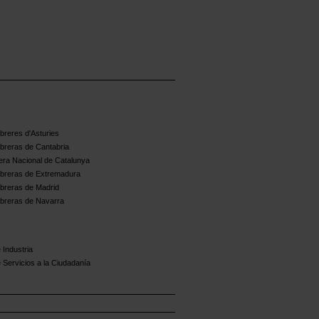
reres d'Asturies
breras de Cantabria
ra Nacional de Catalunya
breras de Extremadura
breras de Madrid
breras de Navarra
 Industria
 Servicios a la Ciudadanía