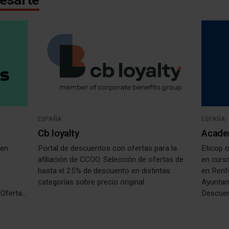
ESPAÑA
ESPAÑA
Cb loyalty
Acade
 en
Portal de descuentos con ofertas para la
Eticop 
,
afiliación de CCOO. Selección de ofertas de
en curs
hasta el 25% de descuento en distintas
en Renfe
categorías sobre precio original.
Ayuntam
. Oferta
Descuen
 6,25€,
en form
50€,