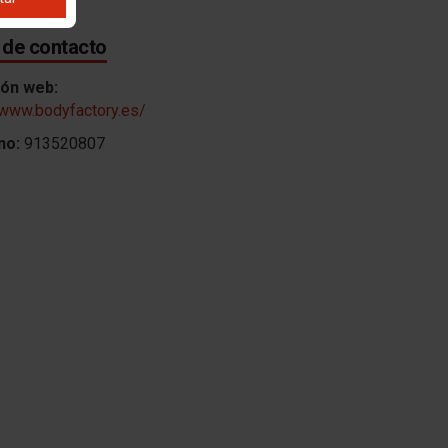
 de contacto
ión web:
/www.bodyfactory.es/
no:
913520807