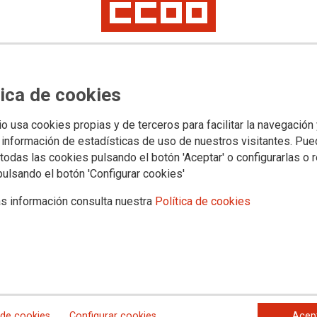
Ámbito
España
tica de cookies
Categ
io usa cookies propias y de terceros para facilitar la navegación
 información de estadísticas de uso de nuestros visitantes. Pu
Deporte
todas las cookies pulsando el botón 'Aceptar' o configurarlas o 
pulsando el botón 'Configurar cookies'
Etiqu
s información consulta nuestra
Política de cookies
otas para personas afiliadas a CCOO en cualquiera
deport
dy Factory. Oferta válida para una única vez.
gimnas
romociones.
pilates
 de cookies
Configurar cookies
Acep