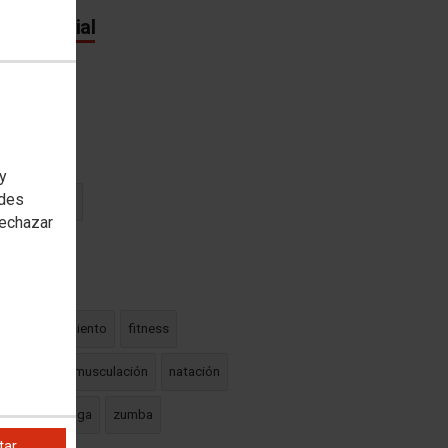
 territorial
oría(s)
 y
edes
 y gimnasios
rechazar
etado en
e
entrenamiento
fitness
ia
gym
musculación
natación
step
yoga
zumba
tar