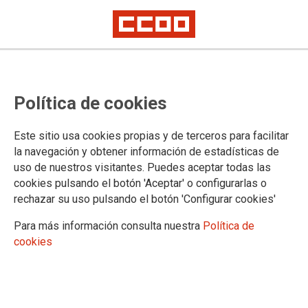
Lorem ipsum
Afíliate
Certificado de afiliación
Política de cookies
Este sitio usa cookies propias y de terceros para facilitar
Luz Solidaria
la navegación y obtener información de estadísticas de
uso de nuestros visitantes. Puedes aceptar todas las
cookies pulsando el botón 'Aceptar' o configurarlas o
Acuerdo con Luz Solidaria. Estudio gratuito y
rechazar su uso pulsando el botón 'Configurar cookies'
asesoramiento sobre cómo ahorrar en tu factura de la luz
Para más información consulta nuestra
Política de
cookies
04/02/2026.