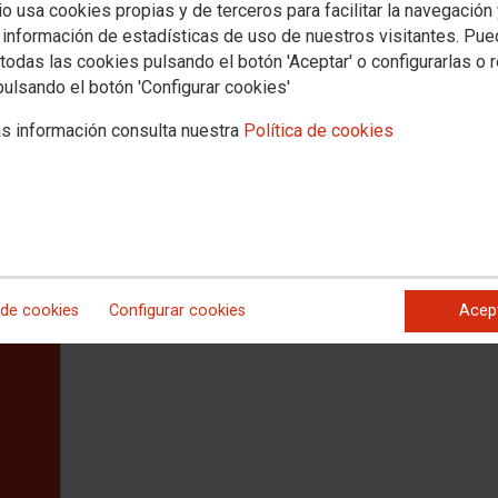
io usa cookies propias y de terceros para facilitar la navegación
 información de estadísticas de uso de nuestros visitantes. Pu
todas las cookies pulsando el botón 'Aceptar' o configurarlas o 
MADRID
MADRID
pulsando el botón 'Configurar cookies'
ULLON
APELLANIZ ABOGADOS
Gabin
s información consulta nuestra
Política de cookies
Abog
 en
Primera visita gratuita y un 20% de
arios
descuento sobre honorarios. Para acceder
Gratis
 los
a la oferta, debes presentar tu
certificado
afilia
gados
de afiliación
atuita.
OO con
 de cookies
Configurar cookies
Acep