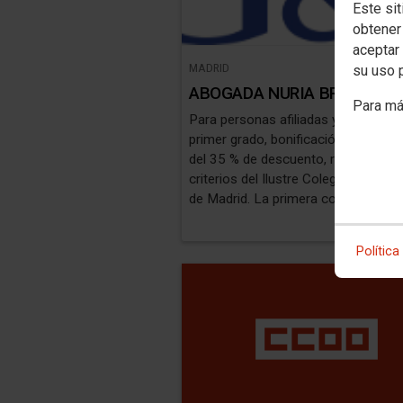
Este sit
obtener
aceptar 
MADRID
su uso 
ABOGADA NURIA BRIEGA G
Para má
Para personas afiliadas y familiares
primer grado, bonificación de honor
del 35 % de descuento, respecto de
criterios del Ilustre Colegio de Abo
de Madrid. La primera consulta es gr
Puedes acreditar tu afiliación a CC
tu certificado, que obtendrás
aquí
Política