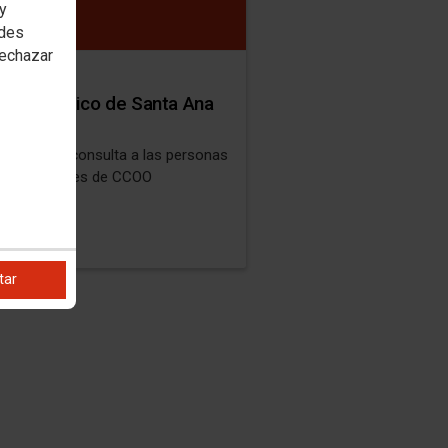
 y
edes
rechazar
ete Jurídico de Santa Ana
ados
la primera consulta a las personas
das y familiares de CCOO
tar