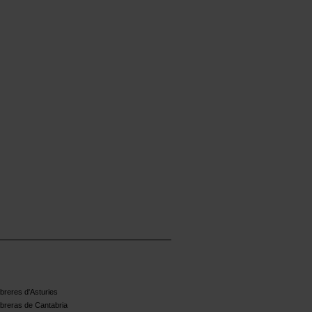
reres d'Asturies
breras de Cantabria