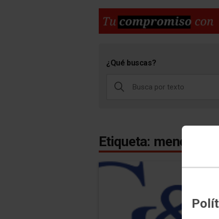
¿Qué buscas?
Etiqueta: menores
Polí