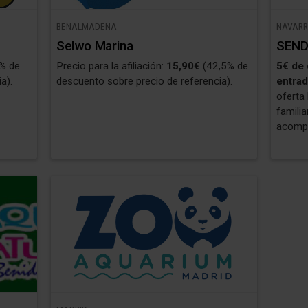
BENALMADENA
NAVAR
Selwo Marina
SEND
% de
Precio para la afiliación:
15,90€
(42,5% de
5€ de
a).
descuento sobre precio de referencia).
entra
oferta
famili
acompa
condic
esta o
de afi