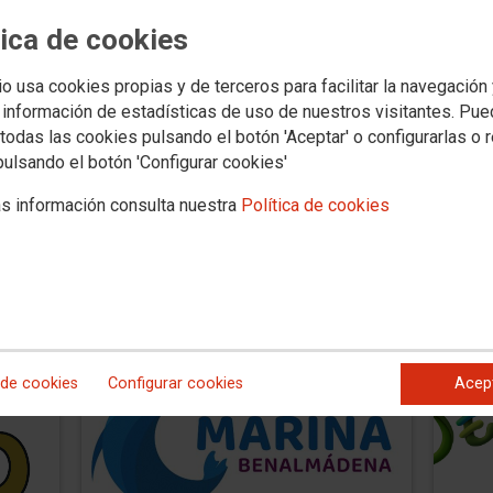
tica de cookies
MADRID
BENIDO
io usa cookies propias y de terceros para facilitar la navegación
 información de estadísticas de uso de nuestros visitantes. Pu
Faunia
Mund
todas las cookies pulsando el botón 'Aceptar' o configurarlas o 
Entrada única: 18,90€
(45% de
Esta t
pulsando el botón 'Configurar cookies'
descuento sobre el PVP).
un desc
ria
, no
sobre e
s información consulta nuestra
Política de cookies
taquill
 web:
junto 
aplicar
es acu
entrada
Debe p
de la 
 de cookies
Configurar cookies
Acep