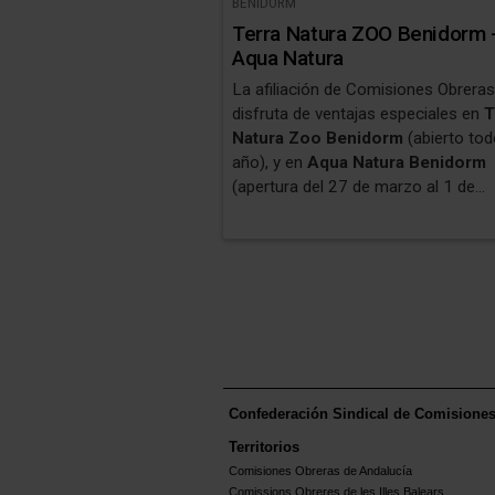
BENIDORM
Terra Natura ZOO Benidorm 
Aqua Natura
La afiliación de Comisiones Obrera
disfruta de ventajas especiales en
T
Natura Zoo Benidorm
(abierto tod
año), y en
Aqua Natura Benidorm
(apertura del 27 de marzo al 1 de
noviembre de 2026).
Confederación Sindical de Comisione
Territorios
Comisiones Obreras de Andalucía
Comissions Obreres de les Illes Balears