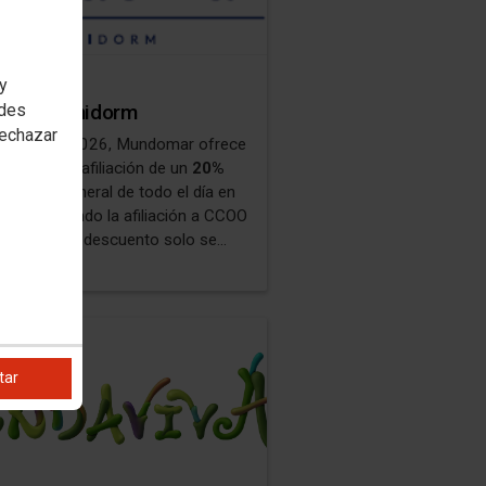
RM
 y
edes
omar Benidorm
rechazar
emporada 2026, Mundomar ofrece
uento a la afiliación de un
20%
l precio general de todo el día en
as (acreditando la afiliación a CCOO
el DNI). Este descuento solo se
á al precio de la entrada de 1 día. No
mulable a otros descuentos,
s de tarde ni tarifas especiales.
resentarse en taquillas al momento
compra.
tar