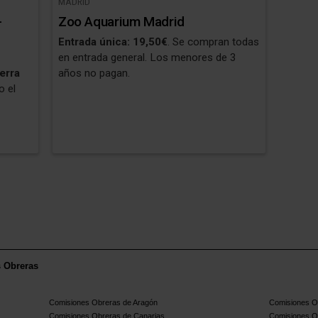
MADRID
-
Zoo Aquarium Madrid
Entrada única: 19,50€
. Se compran todas
s
en entrada general. Los menores de 3
erra
años no pagan.
o el
s Obreras
Comisiones Obreras de Aragón
Comisiones Ob
Comisiones Obreras de Canarias
Comisiones O