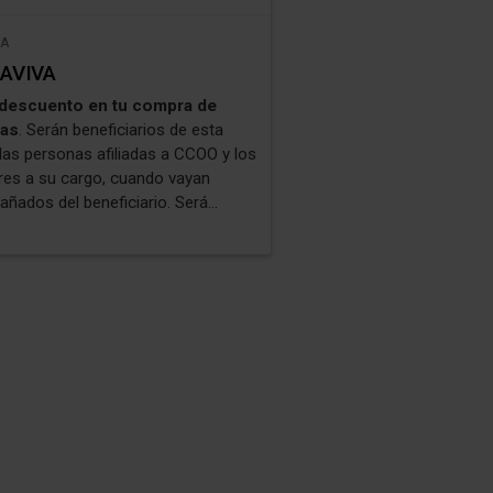
RA
AVIVA
 descuento en tu compra de
das
. Serán beneficiarios de esta
 las personas afiliadas a CCOO y los
ares a su cargo, cuando vayan
ñados del beneficiario. Será
ión imprescindible para acceder a
ferta la presentación del
Certificado
liación
disponible
aqui