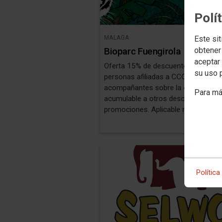
Polí
MALAGA
Este sit
obtener
Bioparc Fuengirola
aceptar 
Oferta 15% de descuento para las
su uso 
personas afiliadas a CCOO y para 3
acompañantes sobre la
entrada dia
Para má
acumulable a otros descuentos ni
promociones. Aplicable mediante la
https://www.bioparcfuengirola.es/.
Política