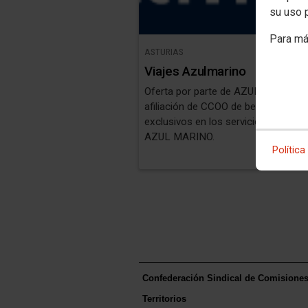
su uso 
Para má
ASTURIAS
Viajes Azulmarino
Oferta por parte de AZUL MARINO a
afiliación de CCOO de beneficios
exclusivos en los servicios ofrecido
AZUL MARINO.
Política
Confederación Sindical de Comisione
Territorios