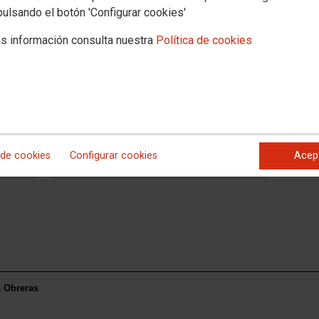
pulsando el botón 'Configurar cookies'
s información consulta nuestra
Política de cookies
OVIEDO
Viajes Solius
 la
Descuentos desde el 4% al 7%.
s por
 de cookies
Configurar cookies
Acep
s Obreras