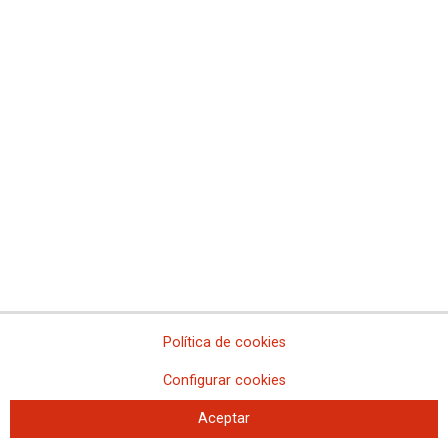
VALLADOLID
Instituto Psicotécnico Vallisoletano
DESCUENTO: 33% de descuento sobre la expedición de
informes de aptitud psicofísica para conductores de
vehículos AM, A1, A2, B, B+E, C, C+E, C1, C1+E, D y
D+E. OBTENCIÓN y RENOVACIÓN: 30.-€
Política de cookies
Configurar cookies
Aceptar